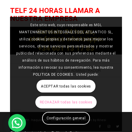
TELF 24 HORAS LLAMAR A
NUESTRA EMPRESA
Este sitio web, cuyo responsable es MGL
Servicio 24 horas,
MANTENIMIENTOS INTEGRALES DEL ATLANTICO SL,
atendemos whatsapps:
utiliza cookies propias y de terceros para mejorar los
+34 601 13 17 83
servicios, ofrecer servicios personalizados y mostrar
publicidad relacionada con sus preferencias mediante el
análisis de sus hábitos de navegación. Para más
información o revocar su consentimiento, lea nuestra
JULIO 16, 2020
POR
ADMINISTRADOR
/
POLITICA DE COOKIES.
. Usted puede:
ACEPTAR todas las cookies
RECHAZAR todas las cookies
Configuración general
© Copyright -
haquiestoy
-
Enfold WordPress Theme by Kriesi