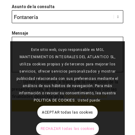
Asunto de la consulta
Mensaje
Este sitio web, cuyo responsable es MGL
MANTENIMIENTOS INTEGRALES DEL ATLANTICO SL,
utiliza cookies propias y de terceros para mejorar los
servicios, ofrecer servicios personalizados y mostrar
publicidad relacionada con sus preferencias mediante el
Usted consiente, a través de la marcación de la
análisis de sus hábitos de navegación. Para más
presente casilla, al tratamiento de sus datos con las
información o revocar su consentimiento, lea nuestra
finalidades descritas en la
Política de Privacidad
POLITICA DE COOKIES.
. Usted puede:
ACEPTAR todas las cookies
RECHAZAR todas las cookies