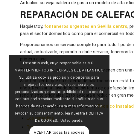
Actualice su vieja caldera de gas a un modelo de alta efi
REPARACIÓN DE CALEFA
Haquiestoy,
fontaneros urgentes en Sevilla centro
, p
para el sector doméstico como para el comercial en todo 
Proporcionamos un servicio completo para todo tipo de s
actual, actualizarlo, repararlo o darle servicio, tenemos 
primera clase.
Este sitio web, cuyo responsable es MGL
Todos nuestros servicios de calefacción vienen con una g
MANTENIMIENTOS INTEGRALES DEL ATLANTICO
SL, utiliza cookies propias y de terceros para
Si usted siente que su sistema de calefacción no está fu
mejorar los servicios, ofrecer servicios
años. Realizar un lavado de su sistema de calefacción l
personalizados y mostrar publicidad relacionada
rendimiento originales. Esto ayudará a reducir en gran me
con sus preferencias mediante el análisis de sus
Servicios de Urgencias las 24 horas de
Técnico instalad
hábitos de navegación. Para más información o
revocar su consentimiento, lea nuestra
POLITICA
Los remedios
DE COOKIES.
. Usted puede:
Triana
ACEPTAR todas las cookies